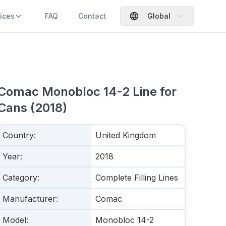
ices
FAQ
Contact
Global
Comac Monobloc 14-2 Line for
Cans (2018)
Country
:
United Kingdom
Year
:
2018
Category
:
Complete Filling Lines
Manufacturer
:
Comac
Model
:
Monobloc 14-2